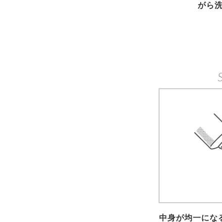
がら
中身が均一にな