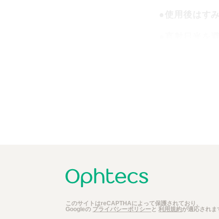
●使用後はす
●直射日光を
●使用期限を
●目に異常を
●目に入った
このサイトはreCAPTHAによって保護されており、
Googleの
プライバシーポリシー
と
利用規約
が適応されま