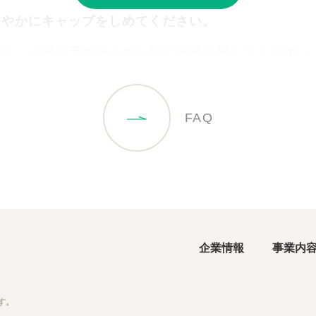
みやかにキャップをしめてください。
避け、小児の手の届かない所に常温保管してください
過ぎたものは使用しないでください。
感じた場合は直ちに使用を中止し、眼科医の診察を受
FAQ
場合は直ちに水道水で洗い流し、眼科医の診察を受け
企業情報
事業内
す。