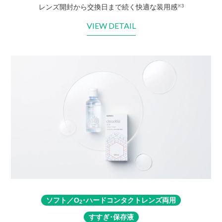
レンズ開封から交換日まで続く快適な装用感
※3
VIEW DETAIL
ソフト／O
･ハードコンタクトレンズ両用
2
すすぎ･保存液