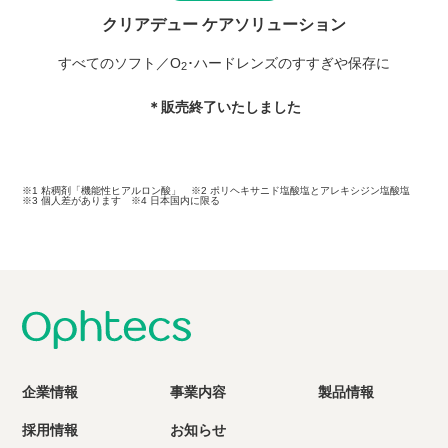
クリアデュー ケアソリューション
すべてのソフト／O
･ハードレンズのすすぎや保存に
2
＊販売終了いたしました
※1 粘稠剤「機能性ヒアルロン酸」 ※2 ポリヘキサニド塩酸塩とアレキシジン塩酸塩
※3 個人差があります ※4 日本国内に限る
企業情報
事業内容
製品情報
採用情報
お知らせ