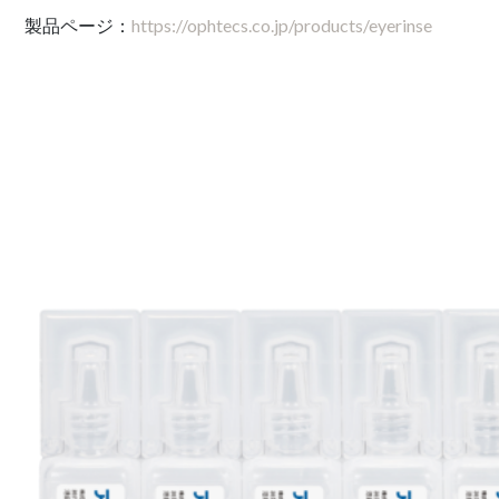
https://ophtecs.co.jp/products/eyerinse
製品ページ：