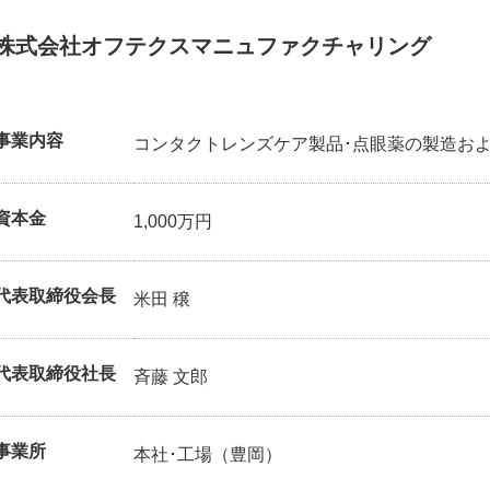
株式会社オフテクス
マニュファクチャリング
事業内容
コンタクトレンズケア製品･点眼薬の製造お
資本金
1,000万円
代表取締役会長
米田 穣
代表取締役社長
斉藤 文郎
事業所
本社･工場（豊岡）