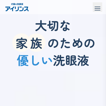
大切な
家
族
のための
優しい
洗眼液