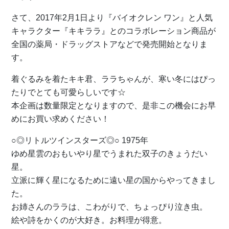
さて、2017年2月1日より『バイオクレン ワン』と人気
キャラクター『キキララ』とのコラボレーション商品が
全国の薬局・ドラッグストアなどで発売開始となりま
す。
着ぐるみを着たキキ君、ララちゃんが、寒い冬にはぴっ
たりでとても可愛らしいです☆
本企画は数量限定となりますので、是非この機会にお早
めにお買い求めください！
○◎リトルツインスターズ◎○ 1975年
ゆめ星雲のおもいやり星でうまれた双子のきょうだい
星。
立派に輝く星になるために遠い星の国からやってきまし
た。
お姉さんのララは、こわがりで、ちょっぴり泣き虫。
絵や詩をかくのが大好き。お料理が得意。